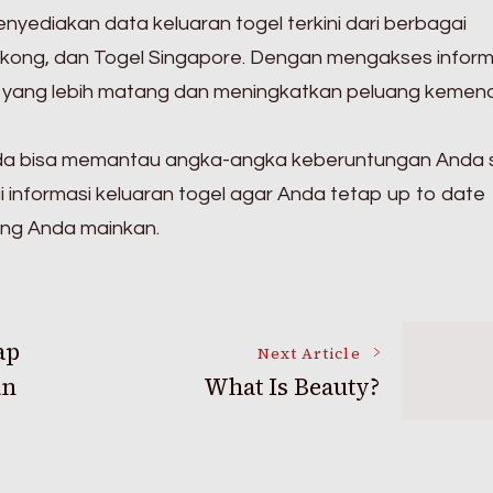
nyediakan data keluaran togel terkini dari berbagai
gkong, dan Togel Singapore. Dengan mengakses informas
 yang lebih matang dan meningkatkan peluang keme
Anda bisa memantau angka-angka keberuntungan Anda 
i informasi keluaran togel agar Anda tetap up to date
ang Anda mainkan.
ap
Next Article
an
What Is Beauty?