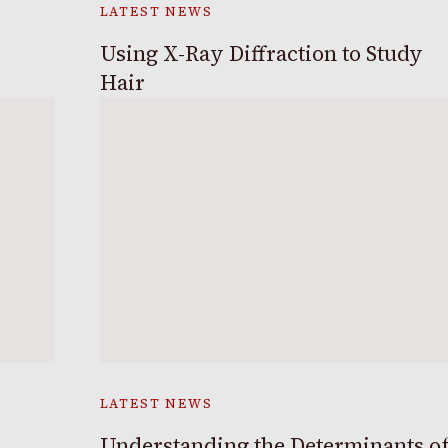
LATEST NEWS
Using X-Ray Diffraction to Study
Hair
LATEST NEWS
Understanding the Determinants o