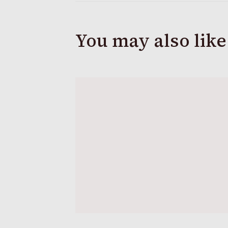
You may also like