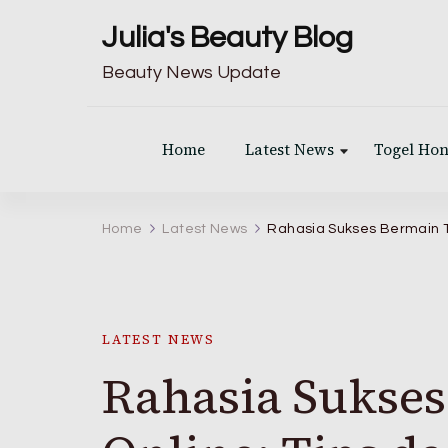
Julia's Beauty Blog
Beauty News Update
Home
Latest News
Togel Ho
Home
Latest News
Rahasia Sukses Bermain To
LATEST NEWS
Rahasia Sukses