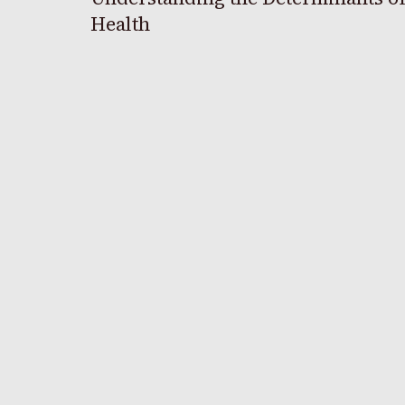
Health