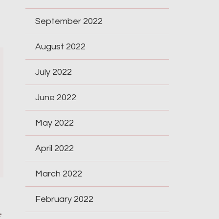
September 2022
August 2022
July 2022
June 2022
May 2022
April 2022
March 2022
February 2022
f