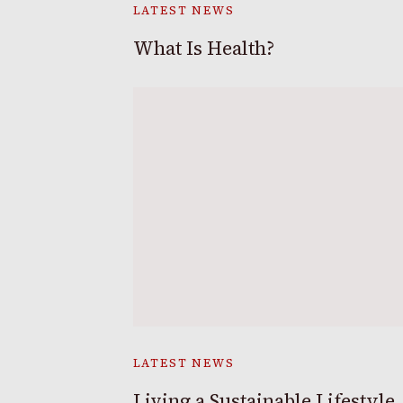
LATEST NEWS
What Is Health?
LATEST NEWS
Living a Sustainable Lifestyle